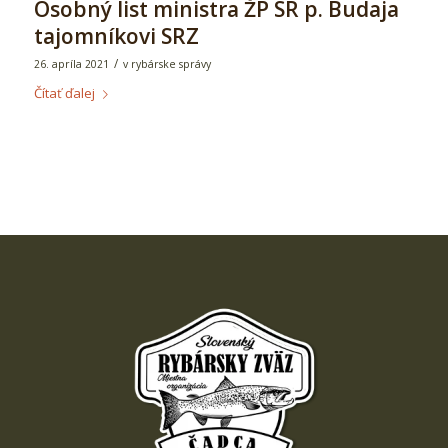
Osobný list ministra ŽP SR p. Budaja
tajomníkovi SRZ
/
26. apríla 2021
v
rybárske správy
Čítať ďalej