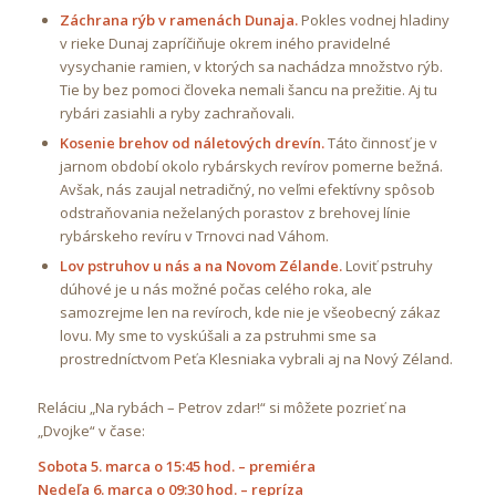
Záchrana rýb v ramenách Dunaja.
Pokles vodnej hladiny
v rieke Dunaj zapríčiňuje okrem iného pravidelné
vysychanie ramien, v ktorých sa nachádza množstvo rýb.
Tie by bez pomoci človeka nemali šancu na prežitie. Aj tu
rybári zasiahli a ryby zachraňovali.
Kosenie brehov od náletových drevín.
Táto činnosť je v
jarnom období okolo rybárskych revírov pomerne bežná.
Avšak, nás zaujal netradičný, no veľmi efektívny spôsob
odstraňovania neželaných porastov z brehovej línie
rybárskeho revíru v Trnovci nad Váhom.
Lov pstruhov u nás a na Novom Zélande.
Loviť pstruhy
dúhové je u nás možné počas celého roka, ale
samozrejme len na revíroch, kde nie je všeobecný zákaz
lovu. My sme to vyskúšali a za pstruhmi sme sa
prostredníctvom Peťa Klesniaka vybrali aj na Nový Zéland.
Reláciu „Na rybách – Petrov zdar!“ si môžete pozrieť na
„Dvojke“ v čase:
Sobota 5. marca o 15:45 hod. – premiéra
Nedeľa 6. marca o 09:30 hod. – repríza