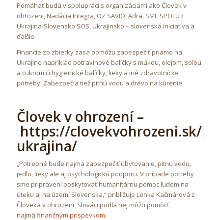
Pomáhať budú v spolupráci s organizáciami ako Človek v
ohrozeni, Nadácia Integra, OZ SAVIO, Adra, SME SPOLU /
Ukrajina-Slovensko SOS, Ukrajinsko – slovenská iniciatíva a
ďalšie.
Financie zo zbierky zasa pomôžu zabezpečiť priamo na
Ukrajine napríklad potravinové balíčky s múkou, olejom, soľou
a cukrom či hygienické balíčky, lieky a iné zdravotnícke
potreby. Zabezpečia tiež pitnú vodu a drevo na kúrenie.
Človek v ohrození –
https://clovekvohrozeni.sk/p
ukrajina/
„Potrebné bude najmä zabezpečiť ubytovanie, pitnú vodu,
jedlo, lieky ale aj psychologickú podporu. V prípade potreby
sme pripravení poskytovať humanitárnu pomoc ľuďom na
úteku aj na území Slovenska,“ približuje Lenka Kačmárová z
Človeka v ohrození. Slováci podľa nej môžu pomôcť
najmä
finančným príspevkom
.