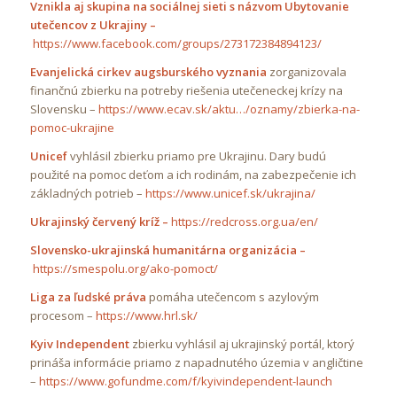
Vznikla aj skupina na sociálnej sieti s názvom Ubytovanie
utečencov z Ukrajiny –
https://www.facebook.com/groups/273172384894123/
Evanjelická cirkev augsburského vyznania
zorganizovala
finančnú zbierku na potreby riešenia utečeneckej krízy na
Slovensku –
https://www.ecav.sk/aktu…/oznamy/zbierka-na-
pomoc-ukrajine
Unicef
vyhlásil zbierku priamo pre Ukrajinu. Dary budú
použité na pomoc deťom a ich rodinám, na zabezpečenie ich
základných potrieb –
https://www.unicef.sk/ukrajina/
Ukrajinský červený kríž –
https://redcross.org.ua/en/
Slovensko-ukrajinská humanitárna organizácia –
https://smespolu.org/ako-pomoct/
Liga za ľudské práva
pomáha utečencom s azylovým
procesom –
https://www.hrl.sk/
Kyiv Independent
zbierku vyhlásil aj ukrajinský portál, ktorý
prináša informácie priamo z napadnutého územia v angličtine
–
https://www.gofundme.com/f/kyivindependent-launch