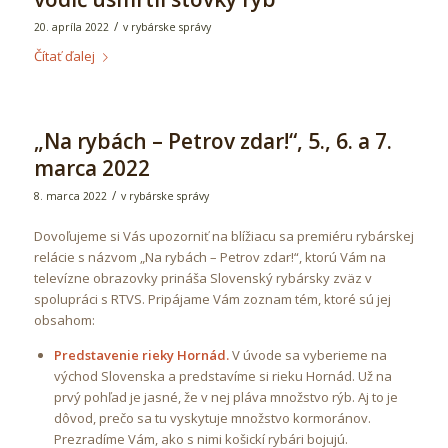
/
20. apríla 2022
v
rybárske správy
Čítať ďalej
„Na rybách – Petrov zdar!“, 5., 6. a 7.
marca 2022
/
8. marca 2022
v
rybárske správy
Dovoľujeme si Vás upozorniť na blížiacu sa premiéru rybárskej
relácie s názvom „Na rybách – Petrov zdar!“, ktorú Vám na
televízne obrazovky prináša Slovenský rybársky zväz v
spolupráci s RTVS. Pripájame Vám zoznam tém, ktoré sú jej
obsahom:
Predstavenie rieky Hornád.
V úvode sa vyberieme na
východ Slovenska a predstavíme si rieku Hornád. Už na
prvý pohľad je jasné, že v nej pláva množstvo rýb. Aj to je
dôvod, prečo sa tu vyskytuje množstvo kormoránov.
Prezradíme Vám, ako s nimi košickí rybári bojujú.