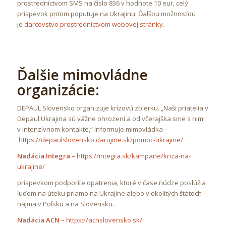
prostredníctvom SMS na číslo 836 v hodnote 10 eur, celý
príspevok pritom poputuje na Ukrajinu. Ďalšou možnosťou
je
darcovstvo prostredníctvom webovej stránky.
Ďalšie mimovládne
organizácie:
DEPAUL Slovensko organizuje krízovú zbierku. „Naši priatelia v
Depaul Ukrajina sú vážne ohrození a od včerajška sme s nimi
v intenzívnom kontakte,“ informuje mimovládka –
https://depaulslovensko.darujme.sk/pomoc-ukrajine/
Nadácia Integra –
https://integra.sk/kampane/kriza-na-
ukrajine/
príspevkom podporíte opatrenia, ktoré v čase núdze poslúžia
ľuďom na úteku priamo na Ukrajine alebo v okolitých štátoch –
najmä v Poľsku a na Slovensku.
Nadácia ACN –
https://acnslovensko.sk/