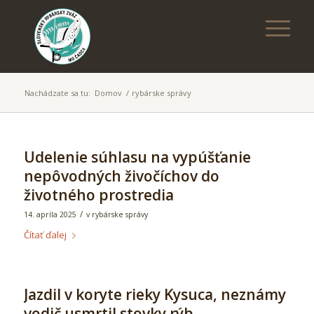
Nachádzate sa tu:
Domov
/
rybárske správy
Udelenie súhlasu na vypúšťanie
nepôvodných živočíchov do
životného prostredia
/
14. apríla 2025
v
rybárske správy
Čítať ďalej
Jazdil v koryte rieky Kysuca, neznámy
vodič usmrtil stovky rýb