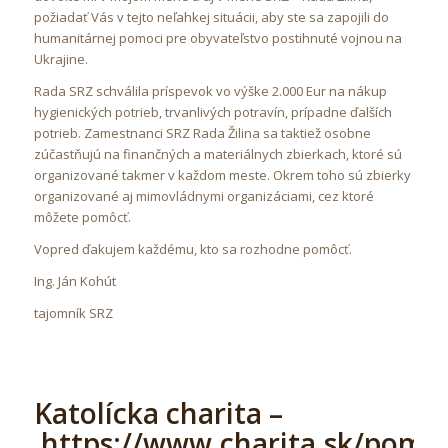
požiadať Vás v tejto neľahkej situácii, aby ste sa zapojili do
humanitárnej pomoci pre obyvateľstvo postihnuté vojnou na
Ukrajine.
Rada SRZ schválila príspevok vo výške 2.000 Eur na nákup
hygienických potrieb, trvanlivých potravín, prípadne ďalších
potrieb. Zamestnanci SRZ Rada Žilina sa taktiež osobne
zúčastňujú na finančných a materiálnych zbierkach, ktoré sú
organizované takmer v každom meste. Okrem toho sú zbierky
organizované aj mimovládnymi organizáciami, cez ktoré
môžete pomôcť.
Vopred ďakujem každému, kto sa rozhodne pomôcť.
Ing. Ján Kohút
tajomník SRZ
Katolícka charita –
https://www.charita.sk/pomo