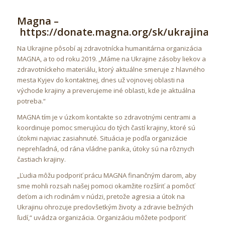
Magna –
https://donate.magna.org/sk/ukrajina/
Na Ukrajine pôsobí aj zdravotnícka humanitárna organizácia
MAGNA, a to od roku 2019. „Máme na Ukrajine zásoby liekov a
zdravotníckeho materiálu, ktorý aktuálne smeruje z hlavného
mesta Kyjev do kontaktnej, dnes už vojnovej oblasti na
východe krajiny a preverujeme iné oblasti, kde je aktuálna
potreba.“
MAGNA tím je v úzkom kontakte so zdravotnými centrami a
koordinuje pomoc smerujúcu do tých častí krajiny, ktoré sú
útokmi najviac zasiahnuté. Situácia je podľa organizácie
neprehľadná, od rána vládne panika, útoky sú na rôznych
častiach krajiny.
„Ľudia môžu podporiť prácu MAGNA finančným darom, aby
sme mohli rozsah našej pomoci okamžite rozšíriť a pomôcť
deťom a ich rodinám v núdzi, pretože agresia a útok na
Ukrajinu ohrozuje predovšetkým životy a zdravie bežných
ľudí,“ uvádza organizácia. Organizáciu môžete podporiť