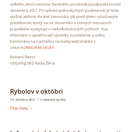
veľkého, ktorú minister životného prostredia podpísal koncom
decembra 2021. Po splnení jednoduchých podmienok je teda
možné aktívne chrániť zimoviská rýb pred týmto rybožravým
predátorom, ktorý sa na Slovensku v zimných mesiacoch
pravidelne vyskytuje v niekoľkotisícových počtoch. Viac
informácií o uplatňovaní výnimky na plašenie a odlov
kormorána sa nachádza na našej webstránke v
sekcii
KORMORÁN VEĽKÝ
.
Richard Štencl
ichtyológ SRZ-Rada Žilina
Rybolov v októbri
/
14. októbra 2021
v
rybárske správy
Čítať ďalej