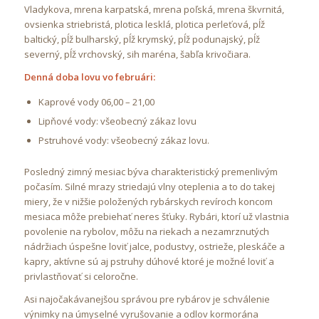
Vladykova, mrena karpatská, mrena poľská, mrena škvrnitá,
ovsienka striebristá, plotica lesklá, plotica perleťová, pĺž
baltický, pĺž bulharský, pĺž krymský, pĺž podunajský, pĺž
severný, pĺž vrchovský, sih maréna, šabľa krivočiara.
Denná doba lovu vo februári:
Kaprové vody 06,00 – 21,00
Lipňové vody: všeobecný zákaz lovu
Pstruhové vody: všeobecný zákaz lovu.
Posledný zimný mesiac býva charakteristický premenlivým
počasím. Silné mrazy striedajú vlny oteplenia a to do takej
miery, že v nižšie položených rybárskych revíroch koncom
mesiaca môže prebiehať neres šťuky. Rybári, ktorí už vlastnia
povolenie na rybolov, môžu na riekach a nezamrznutých
nádržiach úspešne loviť jalce, podustvy, ostrieže, pleskáče a
kapry, aktívne sú aj pstruhy dúhové ktoré je možné loviť a
privlastňovať si celoročne.
Asi najočakávanejšou správou pre rybárov je schválenie
výnimky na úmyselné vyrušovanie a odlov kormorána