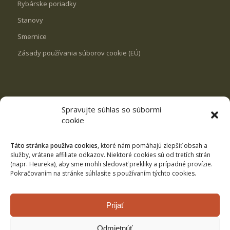
Rybárske poriadky
Stanovy
Smernice
Zásady používania súborov cookie (EÚ)
Spravujte súhlas so súbormi
REVÍRY
cookie
VN Milošová
Rybník Svrčinovec
Táto stránka používa cookies
, ktoré nám pomáhajú zlepšiť obsah a
služby, vrátane affiliate odkazov. Niektoré cookies sú od tretích strán
Rybník Čierne
(napr. Heureka), aby sme mohli sledovať prekliky a prípadné provízie.
Pokračovaním na stránke súhlasíte s používaním týchto cookies.
Kysuca č.3
Revíry pstruhové
Prijať
Revíry lipňové
Odmietnúť