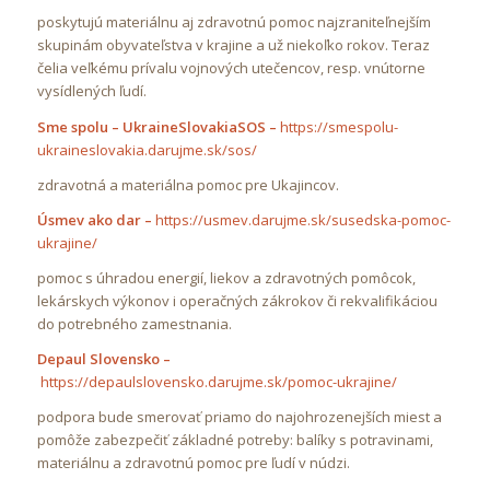
poskytujú materiálnu aj zdravotnú pomoc najzraniteľnejším
skupinám obyvateľstva v krajine a už niekoľko rokov. Teraz
čelia veľkému prívalu vojnových utečencov, resp. vnútorne
vysídlených ľudí.
Sme spolu – UkraineSlovakiaSOS –
https://smespolu-
ukraineslovakia.darujme.sk/sos/
zdravotná a materiálna pomoc pre Ukajincov.
Úsmev ako dar –
https://usmev.darujme.sk/susedska-pomoc-
ukrajine/
pomoc s úhradou energií, liekov a zdravotných pomôcok,
lekárskych výkonov i operačných zákrokov či rekvalifikáciou
do potrebného zamestnania.
Depaul Slovensko –
https://depaulslovensko.darujme.sk/pomoc-ukrajine/
podpora bude smerovať priamo do najohrozenejších miest a
pomôže zabezpečiť základné potreby: balíky s potravinami,
materiálnu a zdravotnú pomoc pre ľudí v núdzi.