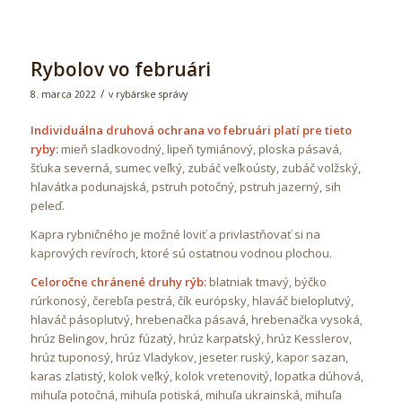
Rybolov vo februári
/
8. marca 2022
v
rybárske správy
Individuálna druhová ochrana vo februári platí pre tieto
ryby:
mieň sladkovodný, lipeň tymiánový, ploska pásavá,
šťuka severná, sumec veľký, zubáč veľkoústy, zubáč volžský,
hlavátka podunajská, pstruh potočný, pstruh jazerný, sih
peleď.
Kapra rybničného je možné loviť a privlastňovať si na
kaprových revíroch, ktoré sú ostatnou vodnou plochou.
Celoročne chránené druhy rýb:
blatniak tmavý, býčko
rúrkonosý, čerebľa pestrá, čík európsky, hlaváč bieloplutvý,
hlaváč pásoplutvý, hrebenačka pásavá, hrebenačka vysoká,
hrúz Belingov, hrúz fúzatý, hrúz karpatský, hrúz Kesslerov,
hrúz tuponosý, hrúz Vladykov, jeseter ruský, kapor sazan,
karas zlatistý, kolok veľký, kolok vretenovitý, lopatka dúhová,
mihuľa potočná, mihuľa potiská, mihuľa ukrainská, mihuľa