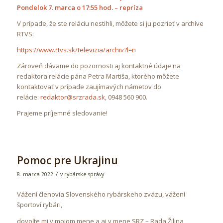
Pondelok 7. marca o 17:55 hod. – repríza
V prípade, že ste reláciu nestihli, môžete si ju pozrieť v archíve
RTVS:
https://www.rtvs.sk/televizia/archiv?l=n
Zároveň dávame do pozornosti aj kontaktné údaje na
redaktora relácie pána Petra Martiša, ktorého môžete
kontaktovať v prípade zaujímavých námetov do
relácie:
redaktor@srzrada.sk
, 0948 560 900.
Prajeme príjemné sledovanie!
Pomoc pre Ukrajinu
/
8. marca 2022
v
rybárske správy
Vážení členovia Slovenského rybárskeho zväzu, vážení
športoví rybári,
dovoľte mi v mojom mene a aj v mene SRZ – Rada Žilina,