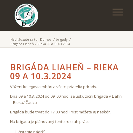
Nachádzate sa tu:
Domov
/
brigady
/
Brigáda Liaheň – Rieka 09 a 10.03.2024
BRIGÁDA LIAHEŇ – RIEKA
09 A 10.3.2024
Vážení kolegovia rybári a všetci priatelia prírody.
Dňa 09 a 10.3. 2024 od 09: 00 hod. sa uskutoční brigáda v Liahni
– Rieka/ Čadca
Brigáda bude trvať do 17:00 hod. Prísť môžete aj neskôr.
Na brigádu je plánovaný tento rozsah práce:
čistenie nádrží