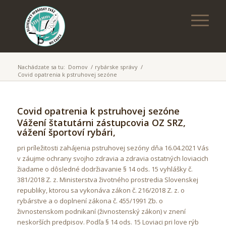
Nachádzate sa tu:
Domov
/
rybárske správy
/
Covid opatrenia k pstruhovej sezóne
Covid opatrenia k pstruhovej sezóne
Vážení štatutárni zástupcovia OZ SRZ,
vážení športoví rybári,
pri príležitosti zahájenia pstruhovej sezóny dňa 16.04.2021 Vás
v záujme ochrany svojho zdravia a zdravia ostatných loviacich
žiadame o dôsledné dodržiavanie § 14 ods. 15 vyhlášky č.
381/2018 Z. z. Ministerstva životného prostredia Slovenskej
republiky, ktorou sa vykonáva zákon č. 216/2018 Z. z. o
rybárstve a o doplnení zákona č. 455/1991 Zb. o
živnostenskom podnikaní (živnostenský zákon) v znení
neskorších predpisov. Podľa § 14 ods. 15 Loviaci pri love rýb