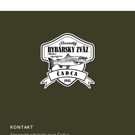
KONTAKT
Slovenský rybársky zväz Čadca