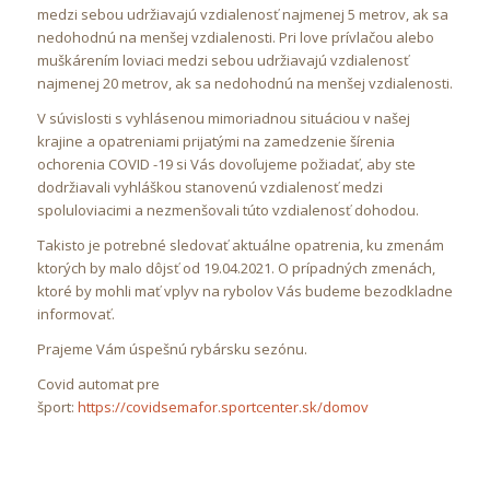
medzi sebou udržiavajú vzdialenosť najmenej 5 metrov, ak sa
nedohodnú na menšej vzdialenosti. Pri love prívlačou alebo
muškárením loviaci medzi sebou udržiavajú vzdialenosť
najmenej 20 metrov, ak sa nedohodnú na menšej vzdialenosti.
V súvislosti s vyhlásenou mimoriadnou situáciou v našej
krajine a opatreniami prijatými na zamedzenie šírenia
ochorenia COVID -19 si Vás dovoľujeme požiadať, aby ste
dodržiavali vyhláškou stanovenú vzdialenosť medzi
spoluloviacimi a nezmenšovali túto vzdialenosť dohodou.
Takisto je potrebné sledovať aktuálne opatrenia, ku zmenám
ktorých by malo dôjsť od 19.04.2021. O prípadných zmenách,
ktoré by mohli mať vplyv na rybolov Vás budeme bezodkladne
informovať.
Prajeme Vám úspešnú rybársku sezónu.
Covid automat pre
šport:
https://covidsemafor.sportcenter.sk/domov