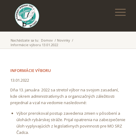
Nachádzate sa tu:
Domov
/
Novinky
/
Informácie výboru 13.01.2022
INFORMÁCIE VÝBORU
13.01.2022
Dňa 13. januára 2022 sa stretol výbor na svojom zasadaní,
kde okrem administratívnych a organizačných záležitosti
prejednal a vzal na vedomie nasledovné:
Výbor prerokoval postup zavedenia zmien v pôsobení a
úlohách rybárskej stráže. Prijal opatrenia na zabezpečenie
úloh vyplyvajúcích z legislatívnych povinnosti pre MO SRZ
Čadca.