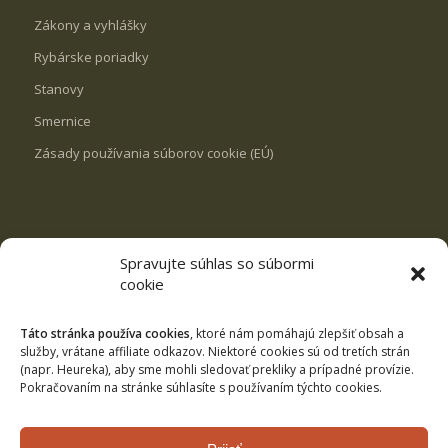
Zákony a vyhlášky
Rybárske poriadky
Stanovy
Smernice
Zásady používania súborov cookie (EÚ)
Spravujte súhlas so súbormi
REVÍRY
cookie
VN Milošová
Rybník Svrčinovec
Táto stránka používa cookies
, ktoré nám pomáhajú zlepšiť obsah a
služby, vrátane affiliate odkazov. Niektoré cookies sú od tretích strán
Rybník Čierne
(napr. Heureka), aby sme mohli sledovať prekliky a prípadné provízie.
Pokračovaním na stránke súhlasíte s používaním týchto cookies.
Kysuca č.3
Revíry pstruhové