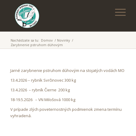
Nachádzate sa tu:
Domov
/
Novinky
/
Zarybnenie pstruhom dúhovým
Jarné zarybnenie pstruhom dúhovým na stojatých vodách MO
13.4.2026 – rybník Svrčinovec 300 kg
13.4.2026 – rybník Čierne 200 kg
18-19.5.2026 – VN Milošová 1000 kg
V prípade zlých poveternostných podmienok zmena termínu
vyhradená.