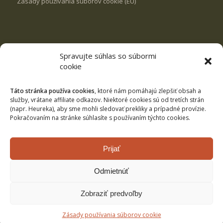
Zásady používania súborov cookie (EÚ)
Spravujte súhlas so súbormi
REVÍRY
cookie
VN Milošová
Rybník Svrčinovec
Táto stránka používa cookies
, ktoré nám pomáhajú zlepšiť obsah a
služby, vrátane affiliate odkazov. Niektoré cookies sú od tretích strán
Rybník Čierne
(napr. Heureka), aby sme mohli sledovať prekliky a prípadné provízie.
Pokračovaním na stránke súhlasíte s používaním týchto cookies.
Kysuca č.3
Revíry pstruhové
Prijať
Revíry lipňové
Odmietnúť
Zobraziť predvoľby
Zásady používania súborov cookie
spracoval:
www.webovagrafika.sk