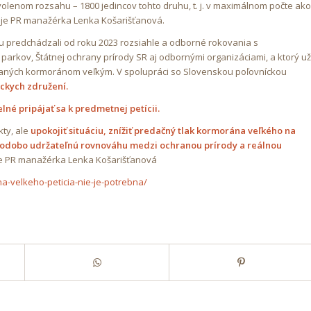
volenom rozsahu – 1800 jedincov tohto druhu, t. j. v maximálnom počte ako
ľuje PR manažérka Lenka Košarišťanová.
u predchádzali od roku 2023 rozsiahle a odborné rokovania s
arkov, Štátnej ochrany prírody SR aj odbornými organizáciami, a ktorý už
aných kormoránom veľkým. V spolupráci so Slovenskou poľovníckou
íckych združení.
lné pripájať sa k predmetnej petícii.
kty, ale
upokojiť situáciu, znížiť predačný tlak kormorána veľkého na
hodobo udržateľnú rovnováhu medzi ochranou prírody a reálnou
e PR manažérka Lenka Košarišťanová
a-velkeho-peticia-nie-je-potrebna/