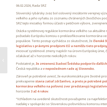
06.02.2026, Rada SRZ
Slovenský rybársky zväz bol oslovený iniciátormi verejnej v
veľkého a jeho vyňatiu zo zoznamu chránených živočíchov podľ
SRZ tejto iniciatívy formou účasti v petičnom výbore, zverejn
Otázka systémovej regulácie kormorána veľkého sa aktuálne rie
požiadalo Európsku komisiu o preklasifikovanie kormorána ve
populácie. Tento postup vychádza zo skutočnosti, že
členské 
legislatívu s právnymi predpismi EÚ a nemôžu tieto predpis
iniciovať systémové zmeny najskôr na úrovni Európskej únie, č
očakávať až v horizonte niekoľkých rokov.
Petícia OZ Slovenský
rybársky klub
Podstatné je,
že zmienenú žiadosť Švédska podporilo ďalších
Česká republika a
v neposlednom rade aj Slovensko.
Zároveň je potrebné uviesť, že eurokomisárka pre životné pro
prekvapenie
stavia zatiaľ zdržanlivo, a preto je potrebné po
kormorána veľkého na poľovnú zver predstavujú legislatívn
horizonte
3 až 4 rokov
.
“Vzhľadom na uvedené skutočnosti považujeme za najefektívnej
naďalej v spolupráci so Slovenskou poľovníckou komorou inte