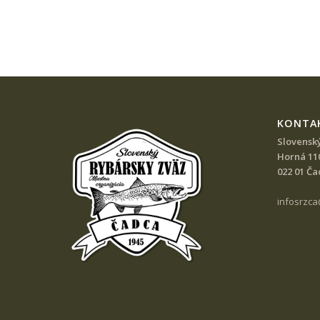
KONTA
Slovensk
Horná 11
022 01 Ča
infosrzc