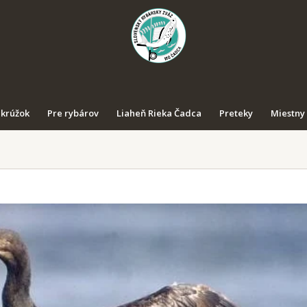
 krúžok
Pre rybárov
Liaheň Rieka Čadca
Preteky
Miestny