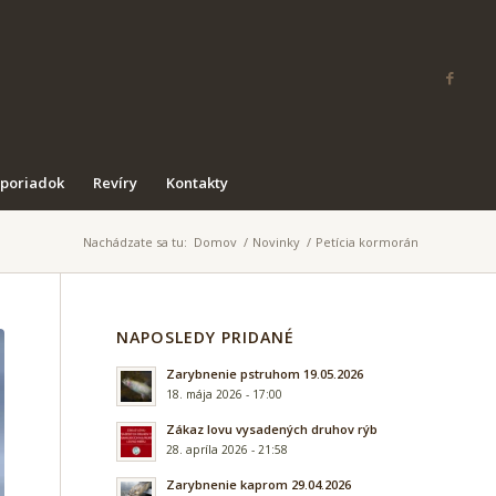
 poriadok
Revíry
Kontakty
Nachádzate sa tu:
Domov
/
Novinky
/
Petícia kormorán
NAPOSLEDY PRIDANÉ
Zarybnenie pstruhom 19.05.2026
18. mája 2026 - 17:00
Zákaz lovu vysadených druhov rýb
28. apríla 2026 - 21:58
Zarybnenie kaprom 29.04.2026