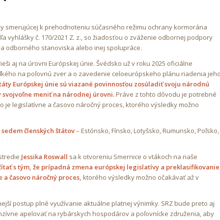
ýzvy smerujúcej k prehodnoteniu súčasného režimu ochrany kormorána
a vyhlášky č. 170/2021 Z. z., so žiadosťou o zváženie odbornej podpory
enia odborného stanoviska alebo inej spolupráce.
ši aj na úrovni Európskej únie. Švédsko už v roku 2025 oficiálne
ľkého na poľovnú zver a o zavedenie celoeurópskeho plánu riadenia jeh
štáty Európskej únie sú viazané povinnosťou zosúladiť svoju národnú
y svojvoľne meniť na národnej úrovni.
Práve z tohto dôvodu je potrebné
o je legislatívne a časovo náročný proces, ktorého výsledky možno
 sedem členských štátov
– Estónsko, Fínsko, Lotyšsko, Rumunsko, Poľsko,
stredie
Jessika Roswall
sa k otvoreniu Smernice o vtákoch na naše
čítať s tým, že prípadná zmena európskej legislatívy a preklasifikovanie
e a časovo náročný proces,
ktorého výsledky možno očakávať až v
ší postup plné využívanie aktuálne platnej výnimky. SRZ bude preto aj
nzívne apelovať na rybárskych hospodárov a poľovnícke združenia, aby