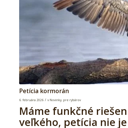
Petícia kormorán
/
6. februára 2026
v
Novinky
,
pre rybárov
Máme funkčné riešen
veľkého, petícia nie j