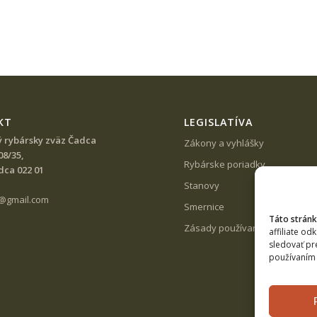
KT
LEGISLATÍVA
ý rybársky zväz Čadca
Zákony a vyhlášky
08/35,
Rybárske poriadky
dca 022 01
Stanovy
a@gmail.com
Smernice
Táto stránk
Zásady používania súborov coo
affiliate od
sledovať pr
používaním 