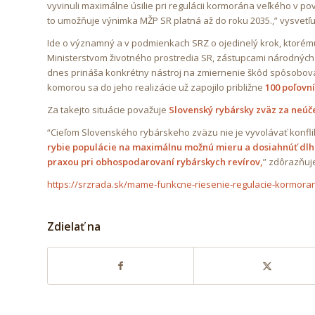
vyvinuli maximálne úsilie pri regulácii kormorána veľkého v po
to umožňuje výnimka MŽP SR platná až do roku 2035.,” vysvet
Ide o významný a v podmienkach SRZ o ojedinelý krok, ktorém
Ministerstvom životného prostredia SR, zástupcami národných p
dnes prináša konkrétny nástroj na zmiernenie škôd spôsobov
komorou sa do jeho realizácie už zapojilo približne
100 poľovn
Za takejto situácie považuje
Slovenský rybársky zväz za neúče
“Cieľom Slovenského rybárskeho zväzu nie je vyvolávať konfli
rybie populácie na maximálnu možnú mieru a dosiahnúť dl
praxou pri obhospodarovaní rybárskych revírov,
” zdôrazňuj
https://srzrada.sk/mame-funkcne-riesenie-regulacie-kormoran
Zdielať na