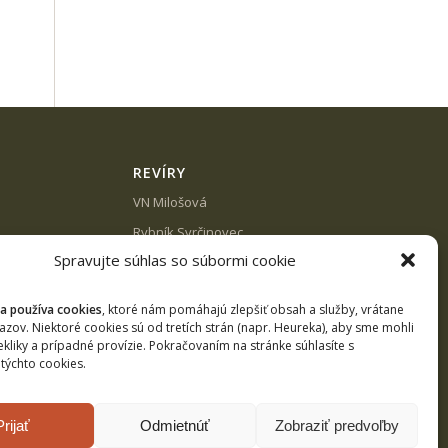
REVÍRY
VN Milošová
Rybník Svrčinovec
Spravujte súhlas so súbormi cookie
Rybník Čierne
Kysuca č.3
a používa cookies
, ktoré nám pomáhajú zlepšiť obsah a služby, vrátane
kie (EÚ)
Revíry pstruhové
kazov. Niektoré cookies sú od tretích strán (napr. Heureka), aby sme mohli
ekliky a prípadné provízie. Pokračovaním na stránke súhlasíte s
Revíry lipňové
týchto cookies.
Prijať
Odmietnúť
Zobraziť predvoľby