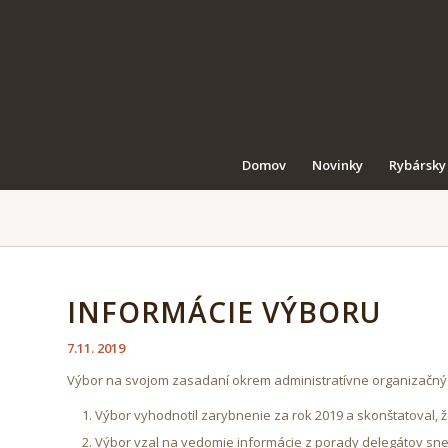
Domov
Novinky
Rybársky
INFORMÁCIE VÝBORU
7.11. 2019
Výbor na svojom zasadaní okrem administratívne organizačnýc
Výbor vyhodnotil zarybnenie za rok 2019 a skonštatoval, ž
Výbor vzal na vedomie informácie z porady delegátov snem