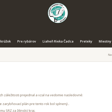
 krúžok
Pre rybárov
Liaheň Rieka Čadca
Preteky
Miestny
Na
h záležitosti prejednal a vzal na vedomie nasledovné:
e zarybňovací plán pre tento rok bol splnený..
u SRZ za žilinský kraj,