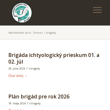
Nachádzate sa tu:
Domov
/
brigady
Brigáda ichtyologický prieskum 01. a
02. júl
/
28. júna 2026
v
brigady
Čítať ďalej
Plán brigád pre rok 2026
/
18. mája 2026
v
brigady