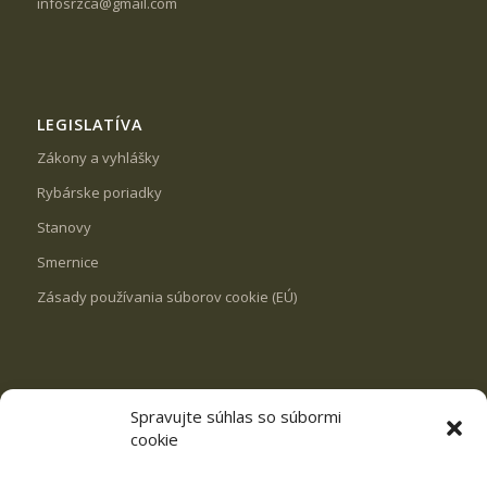
infosrzca@gmail.com
LEGISLATÍVA
Zákony a vyhlášky
Rybárske poriadky
Stanovy
Smernice
Zásady používania súborov cookie (EÚ)
Spravujte súhlas so súbormi
REVÍRY
cookie
VN Milošová