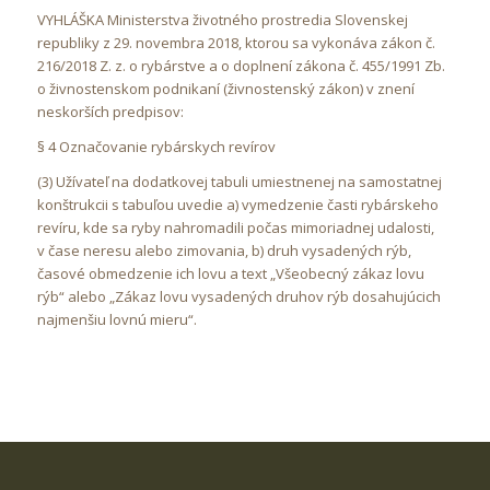
VYHLÁŠKA Ministerstva životného prostredia Slovenskej
republiky z 29. novembra 2018, ktorou sa vykonáva zákon č.
216/2018 Z. z. o rybárstve a o doplnení zákona č. 455/1991 Zb.
o živnostenskom podnikaní (živnostenský zákon) v znení
neskorších predpisov:
§ 4 Označovanie rybárskych revírov
(3) Užívateľ na dodatkovej tabuli umiestnenej na samostatnej
konštrukcii s tabuľou uvedie a) vymedzenie časti rybárskeho
revíru, kde sa ryby nahromadili počas mimoriadnej udalosti,
v čase neresu alebo zimovania, b) druh vysadených rýb,
časové obmedzenie ich lovu a text „Všeobecný zákaz lovu
rýb“ alebo „Zákaz lovu vysadených druhov rýb dosahujúcich
najmenšiu lovnú mieru“.