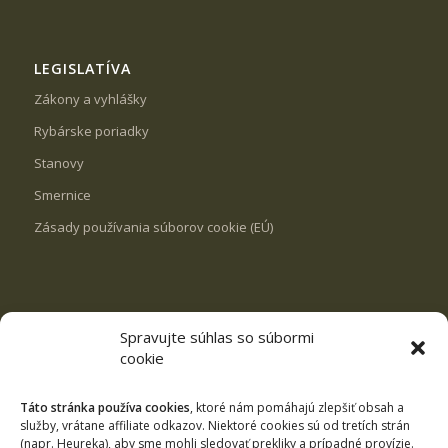
LEGISLATÍVA
Zákony a vyhlášky
Rybárske poriadky
Stanovy
Smernice
Zásady používania súborov cookie (EÚ)
Spravujte súhlas so súbormi
REVÍRY
cookie
VN Milošová
Rybník Svrčinovec
Táto stránka používa cookies
, ktoré nám pomáhajú zlepšiť obsah a
služby, vrátane affiliate odkazov. Niektoré cookies sú od tretích strán
Rybník Čierne
(napr. Heureka), aby sme mohli sledovať prekliky a prípadné provízie.