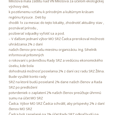
Milošová mala záštitu nad VN Milošová za účelom ekologickej
výchovy deti,
k pozitívnemu vzťahu k prírodným a kultúrnym krásam
regiónu Kysuce . Deti by
chodili 1x za mesiac do tejto lokality, zhodnotiť aktuálny stav ,
poznávať prírodu ,
pozbierať odpadky vyfotiť sa a pod.
– V ďalšom jednaní výbor MO SRZ Čadca prerokoval možnosti
uhrádzania 2% z daní
našich členov pre našu miestnu organizáciu. Ing. Sihelník
informoval prítomných
o rokovaní s právničkou Rady SRZ a vedúcou ekonomického
úseku, kde bola
dohodnutá možnosť posielania 2% z daní cez radu SRZ Žilina.
Bude využité konto rady
SRZ na ktoré budú posielané 2% dane našich členov a Rada
SRZ po predložení
potvrdeniek o zaplatení 2% našich členov preúčtuje úhrnnú
sumu na účet MO SRZ
Čadca. Výbor MO SRZ Čadca schválil, aby príspevky 2% z daní
členov MO SRZ
Čadca boli zasielané na 2% účet Rady SRZ odkiaľ budú na