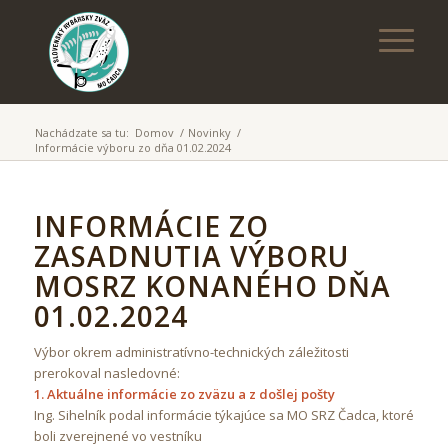
Nachádzate sa tu:
Domov
/
Novinky
/
Informácie výboru zo dňa 01.02.2024
INFORMÁCIE ZO
ZASADNUTIA VÝBORU
MOSRZ KONANÉHO DŇA
01.02.2024
Výbor okrem administratívno-technických záležitosti
prerokoval nasledovné:
1. Aktuálne informácie zo zväzu a z došlej pošty
Ing. Sihelník podal informácie týkajúce sa MO SRZ Čadca, ktoré
boli zverejnené vo vestníku