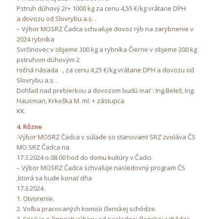
Pstruh dúhový 2r+ 1000 kg za cenu 4,55 €/kg vrátane DPH
a dovozu od Slovrybu a.s. .
– Výbor MOSRZ Čadca schvaľuje dovoz rýb na zarybnenie v
2024 rybníka
Svrčinovec v objeme 300 kg a rybníka Čierne v objeme 200 kg
pstruhom dúhovým 2
ročná násada , za cenu 4,25 €/kg vrátane DPH a dovozu od
Slovrybu a.s. .
Dohľad nad prebierkou a dovozom budú mať : Ing.Beleš, Ing.
Hausman, Krkoška M. ml. + zástupca
KK.
4. Rôzne
-Výbor MOSRZ Čadca v súlade so stanovami SRZ zvoláva ČS
MO SRZ Čadca na
17.3.2024 o.08.00 hod do domu kultúry v Čadci.
– Výbor MOSRZ Čadca schvaľuje nasledovný program ČS
,ktorá sa bude konať dňa
17.3.2024.
1. Otvorenie.
2. Voľba pracovaných komisii členskej schôdze.