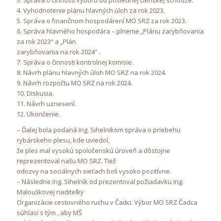
3. Správa o činnosti výboru od poslednej členskej schôdze.
4. Vyhodnotenie plánu hlavných úloh za rok 2023.
5. Správa o finančnom hospodárení MO SRZ za rok 2023.
6. Správa hlavného hospodára – plnenie „Plánu zarybňovania
za rok 2023“ a „Plán
zarybňovania na rok 2024“ .
7. Správa o činnosti kontrolnej komisie.
8. Návrh plánu hlavných úloh MO SRZ na rok 2024.
9. Návrh rozpočtu MO SRZ na rok 2024.
10. Diskusia.
11. Návrh uznesení.
12. Ukončenie.
– Ďalej bola podaná Ing. Sihelnikom správa o priebehu
rybárskeho plesu, kde uviedol,
že ples mal vysokú spoločenskú úroveň a dôstojne
reprezentoval našu MO SRZ. Tiež
odozvy na sociálnych sieťach boli vysoko pozitívne.
– Následne Ing. Sihelník od prezentoval požiadavku Ing.
Malouškovej riaditeľky
Organizácie cestovného ruchu v Čadci. Výbor MO SRZ Čadca
súhlasí s tým , aby MŠ