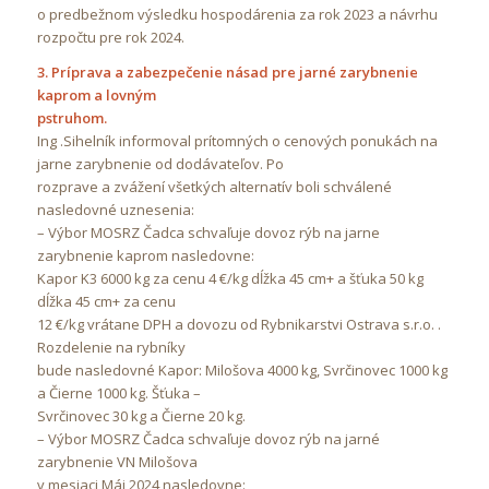
o predbežnom výsledku hospodárenia za rok 2023 a návrhu
rozpočtu pre rok 2024.
3. Príprava a zabezpečenie násad pre jarné zarybnenie
kaprom a lovným
pstruhom.
Ing .Sihelník informoval prítomných o cenových ponukách na
jarne zarybnenie od dodávateľov. Po
rozprave a zvážení všetkých alternatív boli schválené
nasledovné uznesenia:
– Výbor MOSRZ Čadca schvaľuje dovoz rýb na jarne
zarybnenie kaprom nasledovne:
Kapor K3 6000 kg za cenu 4 €/kg dĺžka 45 cm+ a šťuka 50 kg
dĺžka 45 cm+ za cenu
12 €/kg vrátane DPH a dovozu od Rybnikarstvi Ostrava s.r.o. .
Rozdelenie na rybníky
bude nasledovné Kapor: Milošova 4000 kg, Svrčinovec 1000 kg
a Čierne 1000 kg. Šťuka –
Svrčinovec 30 kg a Čierne 20 kg.
– Výbor MOSRZ Čadca schvaľuje dovoz rýb na jarné
zarybnenie VN Milošova
v mesiaci Máj 2024 nasledovne: