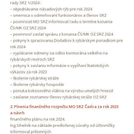
rady SRZ 1/2024 :
– objednávanie násadových rýb pre rok 2024
– smernica o odmeňovaní funkcionárov a členov SRZ
– povinnosti MO SRZ informovať radu o termíne konania
ČS/MK OZ SRZ 2024
– povinnosť zaslať správu z konania ČS/MK OZ SRZ 2024
– pokyny k spracovaniu Dodatkov k rybárskym poriadkom pre
rok 2024
– vyplácanie odmeny za odlov kormorána veľkého na
rybárskych revíroch SRZ
– pokyny k zaslaniu informácie o vypĺňaní štatistických
výkazov za rok 2023
– školenie rybárskej stráže
– školenie rybársky hospodár
– ponuka kokosového vlákna na výrobu umelých hniezd
– zaslanie zoznamov členov rybárskej stráže OZ SRZ
2. Plnenia finančného rozpočtu MO SRZ Čadca za rok 2023
a návrh
finančného plánu na rok 2024.
Ing Sihelník na základe predloženej súvahy od účtovníčky
informoval prítomných