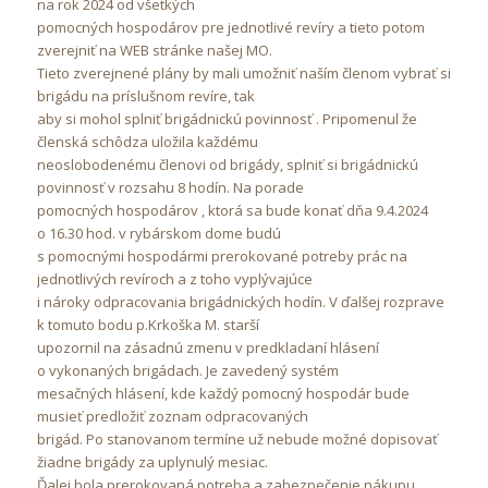
na rok 2024 od všetkých
pomocných hospodárov pre jednotlivé revíry a tieto potom
zverejniť na WEB stránke našej MO.
Tieto zverejnené plány by mali umožniť naším členom vybrať si
brigádu na príslušnom revíre, tak
aby si mohol splniť brigádnickú povinnosť . Pripomenul že
členská schôdza uložila každému
neoslobodenému členovi od brigády, splniť si brigádnickú
povinnosť v rozsahu 8 hodín. Na porade
pomocných hospodárov , ktorá sa bude konať dňa 9.4.2024
o 16.30 hod. v rybárskom dome budú
s pomocnými hospodármi prerokované potreby prác na
jednotlivých revíroch a z toho vyplývajúce
i nároky odpracovania brigádnických hodín. V ďalšej rozprave
k tomuto bodu p.Krkoška M. starší
upozornil na zásadnú zmenu v predkladaní hlásení
o vykonaných brigádach. Je zavedený systém
mesačných hlásení, kde každý pomocný hospodár bude
musieť predložiť zoznam odpracovaných
brigád. Po stanovanom termíne už nebude možné dopisovať
žiadne brigády za uplynulý mesiac.
Ďalej bola prerokovaná potreba a zabezpečenie nákupu