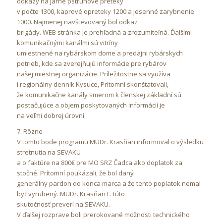
odkazy na jarné pstruhové preteky
v počte 1300, kaprové opreteky 1200 a jesenné zarybnenie
1000. Najmenej navštevovaný bol odkaz
brigády. WEB stránka je prehľadná a zrozumiteľná. Ďalšími
komunikačnými kanálmi sú vitríny
umiestnené na rybárskom dome a predajni rybárskych
potrieb, kde sa zverejňujú informácie pre rybárov
našej miestnej organizácie. Príležitostne sa využíva
i regionálny denník Kysuce, Prítomní skonštatovali,
že komunikačne kanály smerom k členskej základní sú
postačujúce a objem poskytovaných informácií je
na veľmi dobrej úrovní.
7. Rôzne
V tomto bode programu MUDr. Krasňan informoval o výsledku
stretnutia na SEVAKU
a o faktúre na 800€ pre MO SRZ Čadca ako doplatok za
stočné. Prítomní poukázali, že bol daný
generálny pardon do konca marca a že tento poplatok nemal
byť vyrubený. MUDr. Krasňan F. túto
skutočnosť preverí na SEVAKU.
V ďalšej rozprave boli prerokované možnosti technického