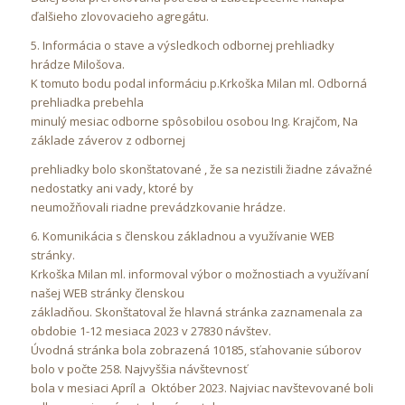
ďalšieho zlovovacieho agregátu.
5. Informácia o stave a výsledkoch odbornej prehliadky
hrádze Milošova.
K tomuto bodu podal informáciu p.Krkoška Milan ml. Odborná
prehliadka prebehla
minulý mesiac odborne spôsobilou osobou Ing. Krajčom, Na
základe záverov z odbornej
prehliadky bolo skonštatované , že sa nezistili žiadne závažné
nedostatky ani vady, ktoré by
neumožňovali riadne prevádzkovanie hrádze.
6. Komunikácia s členskou základnou a využívanie WEB
stránky.
Krkoška Milan ml. informoval výbor o možnostiach a využívaní
našej WEB stránky členskou
základňou. Skonštatoval že hlavná stránka zaznamenala za
obdobie 1-12 mesiaca 2023 v 27830 návštev.
Úvodná stránka bola zobrazená 10185, sťahovanie súborov
bolo v počte 258. Najvyššia návštevnosť
bola v mesiaci Apríl a Október 2023. Najviac navštevované boli