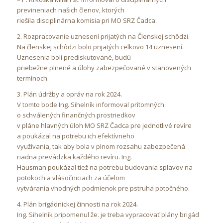
previneniach našich členov, ktorých
riešila disciplinárna komisia pri MO SRZ Čadca.
2. Rozpracovanie uznesení prijatých na Členskej schôdzi.
Na členskej schôdzi bolo prijatých celkovo 14 uznesení.
Uznesenia boli prediskutované, budú
priebežne plnené a úlohy zabezpečované v stanovených
termínoch.
3. Plán údržby a opráv na rok 2024.
V tomto bode Ing. Sihelník informoval prítomných
o schválených finančných prostriedkov
v pláne hlavných úloh MO SRZ Čadca pre jednotlivé revíre
a poukázal na potrebu ich efektívneho
využívania, tak aby bola v plnom rozsahu zabezpečená
riadna prevádzka každého revíru. Ing.
Hausman poukázal tiež na potrebu budovania splavov na
potokoch a vlásočniciach za účelom
vytvárania vhodných podmienok pre pstruha potočného.
4. Plán brigádnickej činnosti na rok 2024.
Ing. Sihelník pripomenul že. je treba vypracovať plány brigád