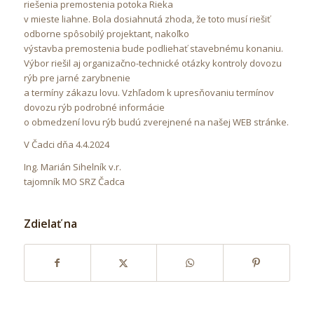
riešenia premostenia potoka Rieka
v mieste liahne. Bola dosiahnutá zhoda, že toto musí riešiť
odborne spôsobilý projektant, nakoľko
výstavba premostenia bude podliehať stavebnému konaniu.
Výbor riešil aj organizačno-technické otázky kontroly dovozu
rýb pre jarné zarybnenie
a termíny zákazu lovu. Vzhľadom k upresňovaniu termínov
dovozu rýb podrobné informácie
o obmedzení lovu rýb budú zverejnené na našej WEB stránke.
V Čadci dňa 4.4.2024
Ing. Marián Sihelník v.r.
tajomník MO SRZ Čadca
Zdielať na