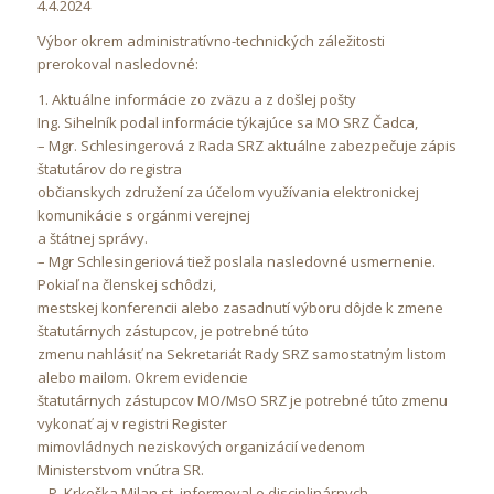
4.4.2024
Výbor okrem administratívno-technických záležitosti
prerokoval nasledovné:
1. Aktuálne informácie zo zväzu a z došlej pošty
Ing. Sihelník podal informácie týkajúce sa MO SRZ Čadca,
– Mgr. Schlesingerová z Rada SRZ aktuálne zabezpečuje zápis
štatutárov do registra
občianskych združení za účelom využívania elektronickej
komunikácie s orgánmi verejnej
a štátnej správy.
– Mgr Schlesingeriová tiež poslala nasledovné usmernenie.
Pokiaľ na členskej schôdzi,
mestskej konferencii alebo zasadnutí výboru dôjde k zmene
štatutárnych zástupcov, je potrebné túto
zmenu nahlásiť na Sekretariát Rady SRZ samostatným listom
alebo mailom. Okrem evidencie
štatutárnych zástupcov MO/MsO SRZ je potrebné túto zmenu
vykonať aj v registri Register
mimovládnych neziskových organizácií vedenom
Ministerstvom vnútra SR.
– P. Krkoška Milan st. informoval o disciplinárnych