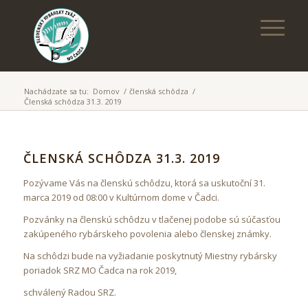
Nachádzate sa tu:
Domov
/
členská schôdza
/
Členská schôdza 31.3. 2019
ČLENSKÁ SCHÔDZA 31.3. 2019
Pozývame Vás na členskú schôdzu, ktorá sa uskutoční 31.
marca 2019 od 08:00 v Kultúrnom dome v Čadci.
Pozvánky na členskú schôdzu v tlačenej podobe sú súčasťou
zakúpeného rybárskeho povolenia alebo členskej známky.
Na schôdzi bude na vyžiadanie poskytnutý Miestny rybársky
poriadok SRZ MO Čadca na rok 2019,
schválený Radou SRZ.