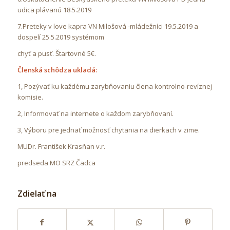
udica plávanú 18.5.2019
7.Preteky v love kapra VN Milošová -mládežníci 19.5.2019 a
dospelí 25.5.2019 systémom
chyť a pusť. Štartovné 5€.
Členská schôdza ukladá:
1, Pozývať ku každému zarybňovaniu člena kontrolno-revíznej
komisie.
2, Informovať na internete o každom zarybňovaní.
3, Výboru pre jednať možnosť chytania na dierkach v zime.
MUDr. František Krasňan v.r.
predseda MO SRZ Čadca
Zdielať na