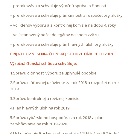
– prerokováva a schvaľuje výročnú správu o činnosti
– prerokováva a schvaľuje plán činnosti a rozpočet org. zložky
– volí členov výboru a a kontrolnej komisie na dobu 4. roky
– volí stanovený počet delegátov na snem zväzu
– prerokováva a schvaľuje plán hlavných úloh org. zložky
PRIJATÉ UZNESENIA ČLENSKEJ SHÔDZE DŇA 31. 03 2019
Výročná členská schôdza schváľuje:
1.Správu o činnosti výboru za uplynulé obdobie
2.Správu o účtovnej uzávierke za rok 2018 a rozpočet na rok
2019
3.Správu kontrolnej a revíznej komisie
4.Plán hlavných úloh na rok 2019
5.Správu rybárskeho hospodára za rok 2018 a plán
zarybňovania na rok 2019-2020
6.Uskutočnenie Beskydského preteku VN Milošová PD jedná