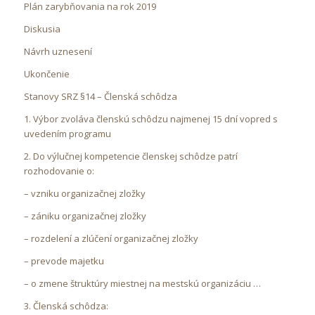
Plán zarybňovania na rok 2019
Diskusia
Návrh uznesení
Ukončenie
Stanovy SRZ §14 – Členská schôdza
1. Výbor zvoláva členskú schôdzu najmenej 15 dní vopred s
uvedením programu
2. Do výlučnej kompetencie členskej schôdze patrí
rozhodovanie o:
– vzniku organizačnej zložky
– zániku organizačnej zložky
– rozdelení a zlúčení organizačnej zložky
– prevode majetku
– o zmene štruktúry miestnej na mestskú organizáciu …
3. Členská schôdza: