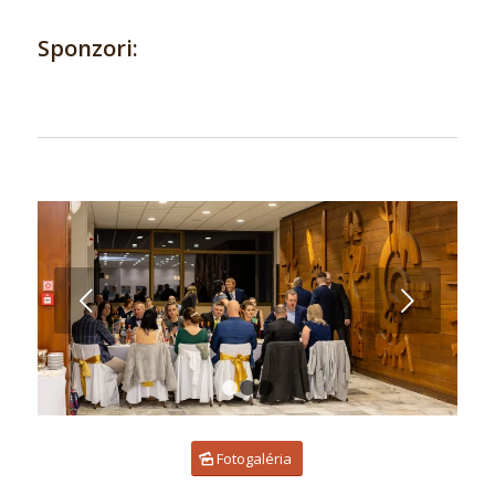
Sponzori:
Ďalej
1
2
3
Fotogaléria