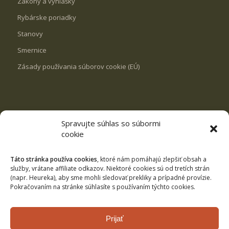
Zákony a vyhlášky
Rybárske poriadky
Stanovy
Smernice
Zásady používania súborov cookie (EÚ)
Spravujte súhlas so súbormi
REVÍRY
cookie
VN Milošová
Rybník Svrčinovec
Táto stránka používa cookies
, ktoré nám pomáhajú zlepšiť obsah a
služby, vrátane affiliate odkazov. Niektoré cookies sú od tretích strán
Rybník Čierne
(napr. Heureka), aby sme mohli sledovať prekliky a prípadné provízie.
Pokračovaním na stránke súhlasíte s používaním týchto cookies.
Kysuca č.3
Revíry pstruhové
Prijať
Revíry lipňové