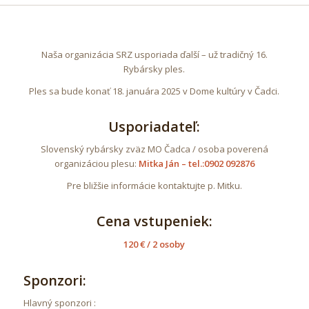
Naša organizácia SRZ usporiada ďalší – už tradičný 16.
Rybársky ples.
Ples sa bude konať 18. januára 2025 v Dome kultúry v Čadci.
Usporiadateľ:
Slovenský rybársky zväz MO Čadca / osoba poverená
organizáciou plesu:
Mitka Ján – tel.:0902 092876
Pre bližšie informácie kontaktujte p. Mitku.
Cena vstupeniek:
120 € / 2 osoby
Sponzori:
Hlavný sponzori :