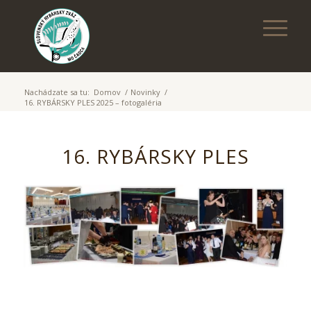
Nachádzate sa tu:
Domov
/
Novinky
/
16. RYBÁRSKY PLES 2025 – fotogaléria
16. RYBÁRSKY PLES